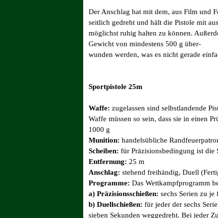
Der Anschlag hat mit dem, aus Film und Fe
seitlich gedreht und hält die Pistole mit
möglichst ruhig halten zu können. Außerd
Gewicht von mindestens 500 g über-
wunden werden, was es nicht gerade einfac
Sportpistole 25m
Waffe:
zugelassen sind selbstlandende Pis
Waffe müssen so sein, dass sie in einen
1000 g
Munition:
handelsübliche Randfeuerpatron
Scheiben:
für Präzisionsbedingung ist die
Entfernung:
25 m
Anschlag:
stehend freihändig, Duell (Fert
Programme:
Das Wettkampfprogramm best
a) Präzisionsschießen:
sechs Serien zu je 
b) Duellschießen:
für jeder der sechs Seri
sieben Sekunden weggedreht. Bei jeder Z