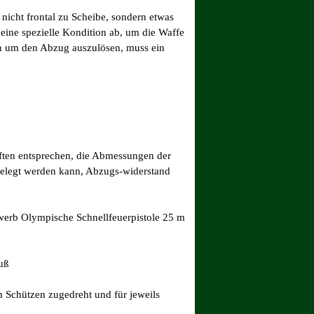
nicht frontal zu Scheibe, son
dern etwas
 eine spezielle Kon
dition ab, um die Waffe
nn um den Abzug auszulösen, muss ein
iften entsprechen, die Abmessungen der
gelegt werden kann, Abzugs-widerstand
ewerb Olym
pische Schnellfeuerpistole 25 m
uß
m Schützen zuge
dreht und für jeweils