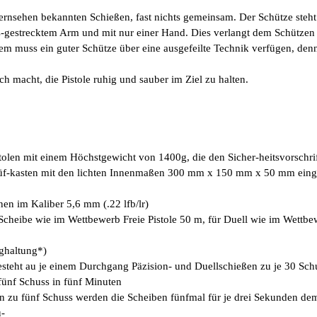
rnsehen bekannten Schießen, fast nichts gemeinsam. Der Schütze steht 
 aus-gestrecktem Arm und mit nur einer Hand. Dies verlangt dem Schützen
em muss ein guter Schütze über eine ausgefeilte Technik verfügen, de
h macht, die Pistole ruhig und sauber im Ziel zu halten.
tolen mit einem Höchst
gewicht von 1400g, die den Sicher-heitsvorschr
 Prüf-kasten mit den lichten Innenmaßen 300 mm x 150 mm x 50 mm ein
en im Kaliber 5,6 mm (.22 lfb/lr)
 Scheibe wie im Wett
bewerb Freie Pistole 50 m, für Duell wie im Wettb
ighaltung*)
eht au je einem Durchgang Päzision- und Duellschießen zu je 30 Sch
fünf Schuss in fünf Minuten
en zu fünf Schuss wer
den die Scheiben fünfmal für je drei Sekunden de
u-