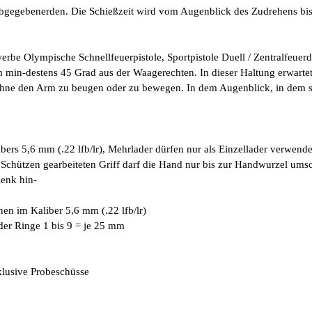
 abgegebenerden. Die Schießzeit wird vom Augenblick des Zudrehens b
erbe Olympische Schnellfeuerpistole, Sportpistole Duell / Zentralfeuerd
min-destens 45 Grad aus der Waagerechten. In dieser Haltung er
warte
hne den Arm zu beugen oder zu bewegen. In dem Augenblick, in dem si
bers 5,6 mm (.22 lfb/lr), Mehrlader dürfen nur als Einzellader verwend
Schützen gearbeiteten Griff darf die Hand nur bis zur Handwurzel umsch
enk hin-
en im Kaliber 5,6 mm (.22 lfb/lr)
der Ringe 1 bis 9 = je 25 mm
klusive Probeschüsse